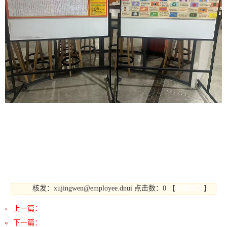
未来，TRIZ创新方法社将继续在校团委和创新创业学院
的共同支持下，以各类高水平竞赛为抓手，开展丰富多彩的
社团活动，营造浓厚的校园创新创业氛围，助力更多东软学
子在创新创业的道路上行稳致远，再创佳绩！
核发：xujingwen@employee.dnui
点击数：0
【
收藏本页
】
上一篇：
没有了
下一篇：
青春与热爱双向奔赴 2025社团嘉年华精彩来袭