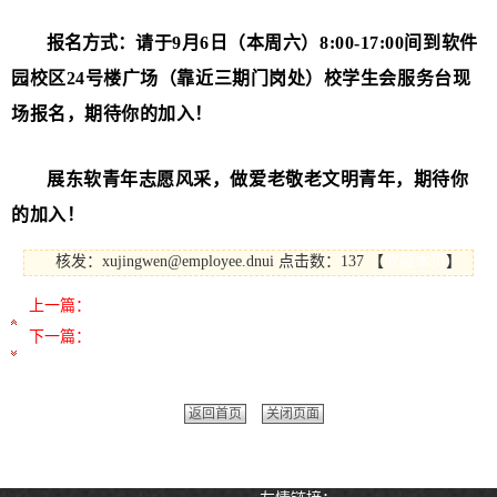
报名方式：
请于
9月6日（本周六）8:00-17:00
间到软件
园校区24号楼广场（靠近三期门岗处）校学生会服务台现
场报名，期待你的加入！
展东软青年志愿风采，
做爱老敬老文明青年，
期待你
的加入！
核发：xujingwen@employee.dnui
点击数：137
【
收藏本页
】
上一篇：
关于开展2025-2026学年学生社团年审和注册工作的通知
下一篇：
关于大连东软信息学院推报作品参加第十九届“挑战杯”全
国大学生课外学术科技作品竞赛“人工智能+”专项赛的公示
返回首页
关闭页面